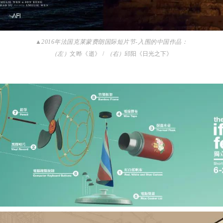
▲2016年法国克莱蒙费朗国际短片节-入围的中国作品：
（左）
文晔《逝》 /
（右）
邱阳《日光之下》