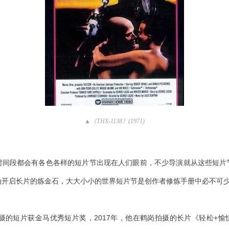
▲《THX-1138》(1971)
时间段都会有各色各样的短片节出现在人们眼前，不少导演就从这些短片
为开启长片的炼金石，大大小小的世界短片节是创作者修炼手册中必不可
拍摄的短片获金马优秀短片奖，2017年，他在鹤岗拍摄的长片《轻松+