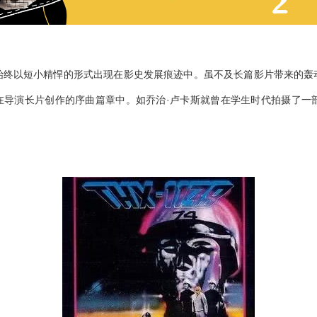
始终以短小精悍的形式出现在影史发展痕迹中。虽不及长篇影片带来的轰
在导演长片创作的序曲篇章中。如乔治·卢卡斯就曾在学生时代拍摄了一部