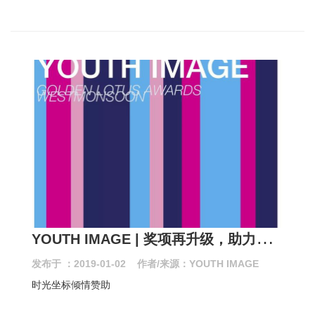
Y
OUTH IMAGE | 奖项再升级，助力青年导演
发布于 ：2019-01-02 作者/来源：YOUTH IMAGE
时光坐标倾情赞助