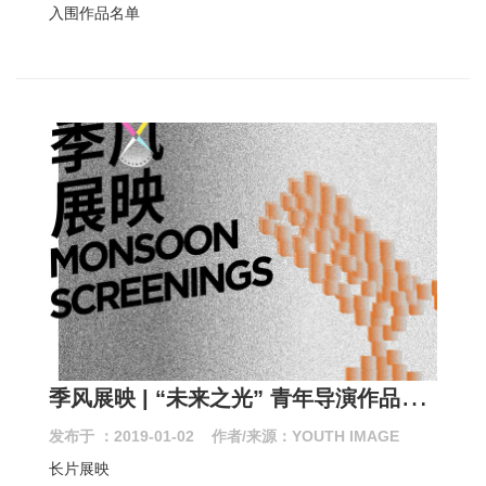
入围作品名单
季
风展映 | “未来之光” 青年导演作品展 即将来袭
发布于 ：2019-01-02 作者/来源：YOUTH IMAGE
长片展映